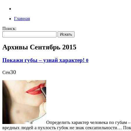
Главная
Поиск:
Архивы
Сентябрь 2015
Покажи губы – узнай характер!
0
30
Сен
Определить характер человека по губам –
вредных людей а пухлость губок не знак сексапильности… Пока